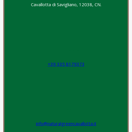
Cavallotta di Savigliano, 12038, CN.
Telefono
+39 335 8179373
Email
info@naturalgreencavallotta.it